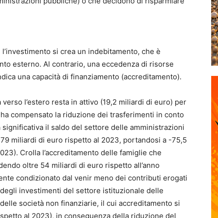
ministrazioni pubbliche) o che decidono di risparmiare
e l’investimento si crea un indebitamento, che è
nto esterno. Al contrario, una eccedenza di risorse
 indica una capacità di finanziamento (accreditamento).
verso l’estero resta in attivo (19,2 miliardi di euro) per
ha compensato la riduzione dei trasferimenti in conto
ra significativa il saldo del settore delle amministrazioni
 79 miliardi di euro rispetto al 2023, portandosi a -75,5
 2023). Crolla l’accreditamento delle famiglie che
endo oltre 54 miliardi di euro rispetto all’anno
ente condizionato dal venir meno dei contributi erogati
egli investimenti del settore istituzionale delle
delle società non finanziarie, il cui accreditamento si
 rispetto al 2023), in conseguenza della riduzione del