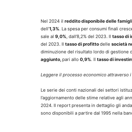
Nel 2024 il
reddito disponibile delle
famigl
dell’
1,3%
. La spesa per consumi finali cresce
sale al
9,0%
, dall’8,2% del 2023. Il
tasso di 
del 2023. Il
tasso di profitto
delle
società n
diminuzione del risultato lordo di gestione 
aggiunto,
pari allo
0,9%
. Il
tasso di investi
Leggere il processo economico attraverso i
Le serie dei conti nazionali dei settori isti
l’aggiornamento delle stime relative agli an
2024. Il report presenta in dettaglio gli and
sono disponibili a partire dal 1995 nella ban