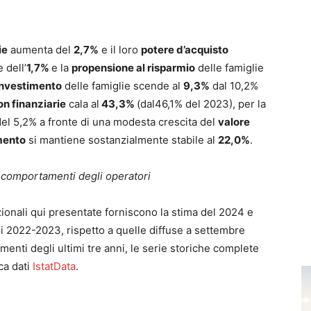
ie
aumenta del
2,7%
e il loro
potere d’acquisto
 dell’
1,7%
e la
propensione al risparmio
delle famiglie
investimento
delle famiglie scende al
9,3%
dal 10,2%
on finanziarie
cala al
43,3%
(dal46,1% del 2023), per la
del 5,2% a fronte di una modesta crescita del
valore
mento
si mantiene sostanzialmente stabile al
22,0%
.
 comportamenti degli operatori
tuzionali qui presentate forniscono la stima del 2024 e
ni 2022-2023, rispetto a quelle diffuse a settembre
amenti degli ultimi tre anni, le serie storiche complete
ca dati
IstatData
.