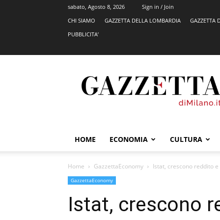
sabato, Agosto 8, 2026
Sign in / Join
CHI SIAMO
GAZZETTA DELLA LOMBARDIA
GAZZETTA 
PUBBLICITA’
GazzettadiMilano.it
HOME
ECONOMIA
CULTURA
Home
GazzettaEconomy
Istat, crescono reddito e
GazzettaEconomy
Istat, crescono r