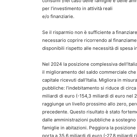
consumi (nel caso delle famiglie e delle am
per l’investimento in attività reali
e/o finanziarie.
Se il risparmio non è sufficiente a finanziar
necessario coprire ricorrendo al finanziame
disponibili rispetto alle necessità di spesa
Nel 2024 la posizione complessiva dell’Italia 
il miglioramento del saldo commerciale che 
capitale ricevuti dall’Italia. Migliora in misu
pubbliche: l’indebitamento si riduce di circa
miliardi di euro (-154,3 miliardi di euro nel
raggiunge un livello prossimo allo zero, perd
precedente. Questo risultato è stato fortem
dalle amministrazioni pubbliche a sostegno d
famiglie in abitazioni. Peggiora la posizione 
porta a 35,6 miliardi di euro (-27,8 miliardi