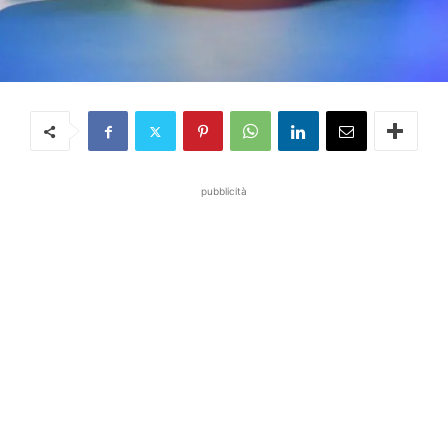
pubblicità