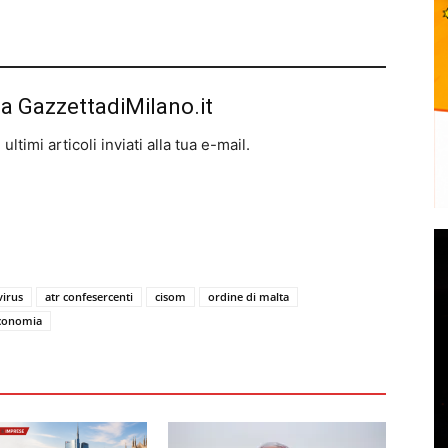
da GazzettadiMilano.it
ltimi articoli inviati alla tua e-mail.
virus
atr confesercenti
cisom
ordine di malta
conomia