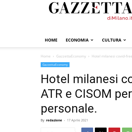
GazzettadiMilano.it
HOME
ECONOMIA
CULTURA
Home
GazzettaEconomy
Hotel milanesi covid-fre
GazzettaEconomy
Hotel milanesi co
ATR e CISOM per 
personale.
By
redazione
-
17 Aprile 2021