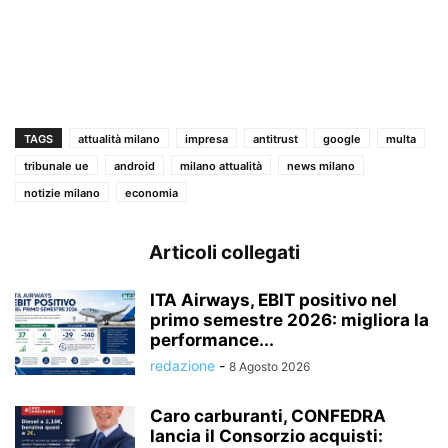
TAGS
attualità milano
impresa
antitrust
google
multa
tribunale ue
android
milano attualità
news milano
notizie milano
economia
Articoli collegati
ITA Airways, EBIT positivo nel
primo semestre 2026: migliora la
performance...
redazione
-
8 Agosto 2026
Caro carburanti, CONFEDRA
lancia il Consorzio acquisti: