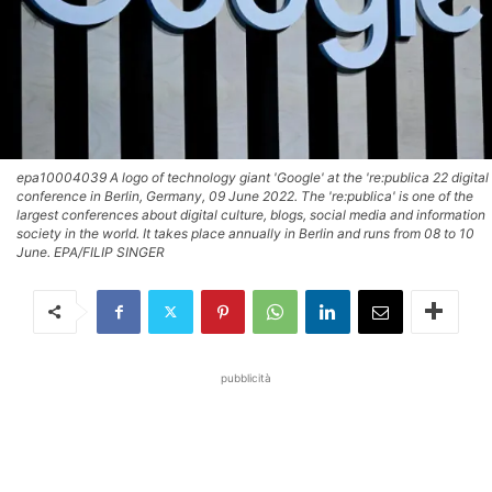
epa10004039 A logo of technology giant 'Google' at the 're:publica 22 digital
conference in Berlin, Germany, 09 June 2022. The 're:publica' is one of the
largest conferences about digital culture, blogs, social media and information
society in the world. It takes place annually in Berlin and runs from 08 to 10
June. EPA/FILIP SINGER
pubblicità