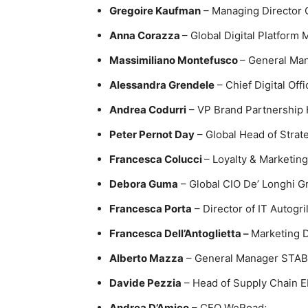
Gregoire Kaufman
– Managing Director
Anna Corazza
– Global Digital Platform
Massimiliano Montefusco
– General Ma
Alessandra Grendele
– Chief Digital Offi
Andrea Codurri
– VP Brand Partnership 
Peter Pernot Day
– Global Head of Strat
Francesca Colucci
– Loyalty & Marketing
Debora Guma
– Global CIO De’ Longhi G
Francesca Porta
– Director of IT Autogri
Francesca Dell’Antoglietta –
Marketing Di
Alberto Mazza
– General Manager STABIL
Davide Pezzia
– Head of Supply Chain 
Andrea D’Amico
– CEO WeRoad;