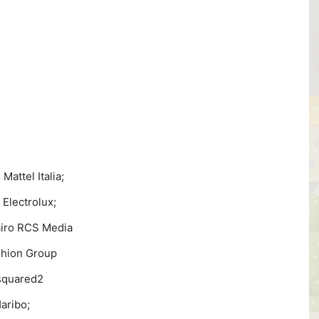
attel Italia;
Electrolux;
airo RCS Media
shion Group
isquared2
aribo;