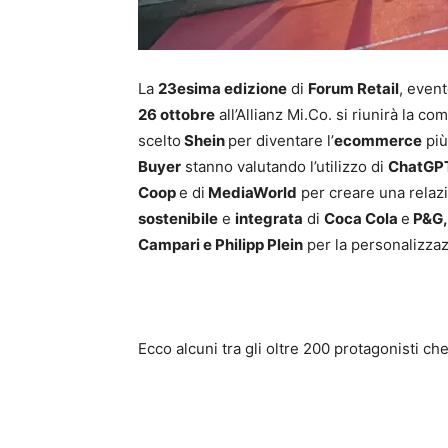
La
23esima edizione
di
Forum Retail
, even
26 ottobre
all’Allianz Mi.Co. si riunirà la c
scelto
Shein
per diventare l’
ecommerce
più
Buyer
stanno valutando l’utilizzo di
ChatGP
Coop
e di
MediaWorld
per creare una relazio
sostenibile
e
integrata
di
Coca Cola
e
P&G
Campari e Philipp Plein
per la personalizzazi
Ecco alcuni tra gli oltre 200 protagonisti c