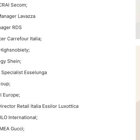
 CRAI Secom;
 Manager Lavazza
nager RDS
cer Carrefour Italia;
Highsnobiety;
egy Shein;
 Specialist Esselunga
roup;
ll Europe;
rector Retail Italia Essilor Luxottica
O International;
EMEA Gucci;