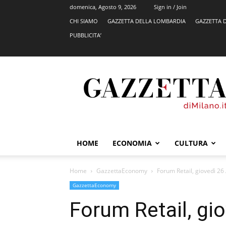
domenica, Agosto 9, 2026
Sign in / Join
CHI SIAMO
GAZZETTA DELLA LOMBARDIA
GAZZETTA 
PUBBLICITA’
GazzettadiMilano.it
HOME
ECONOMIA
CULTURA
Home
GazzettaEconomy
Forum Retail, giovedì 26 
GazzettaEconomy
Forum Retail, gio