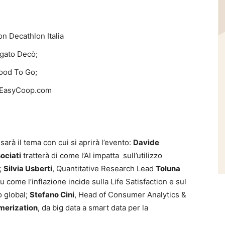
n Decathlon Italia
gato Decò;
ood To Go;
e EasyCoop.com
”
sarà il tema con cui si aprirà l’evento:
Davide
ociati
tratterà di come l’AI impatta sull’utilizzo
;
Silvia Usberti
, Quantitative Research Lead
Toluna
u come l’inflazione incide sulla Life Satisfaction e sul
o global;
Stefano Cini
, Head of Consumer Analytics &
merization
, da big data a smart data per la