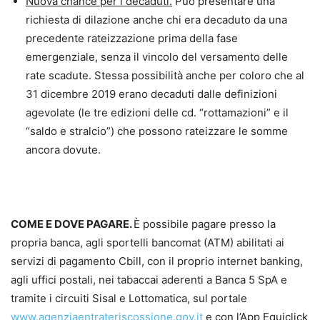
Nuova chance per i decaduti.
Può presentare una
richiesta di dilazione anche chi era decaduto da una
precedente rateizzazione prima della fase
emergenziale, senza il vincolo del versamento delle
rate scadute. Stessa possibilità anche per coloro che al
31 dicembre 2019 erano decaduti dalle definizioni
agevolate (le tre edizioni delle cd. “rottamazioni” e il
“saldo e stralcio”) che possono rateizzare le somme
ancora dovute.
COME E DOVE PAGARE.
È possibile pagare presso la
propria banca, agli sportelli bancomat (ATM) abilitati ai
servizi di pagamento Cbill, con il proprio internet banking,
agli uffici postali, nei tabaccai aderenti a Banca 5 SpA e
tramite i circuiti Sisal e Lottomatica, sul portale
www.agenziaentrateriscossione.gov.it
e con l’App Equiclick