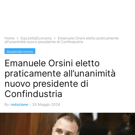
Home
GazzettaEconomy
Emanuele Orsini eletto praticamente
all’unanimità nuovo presidente di Confindustria
GazzettaEconomy
Emanuele Orsini eletto
praticamente all’unanimità
nuovo presidente di
Confindustria
By
redazione
-
24 Maggio 2024