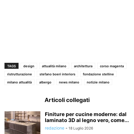
TAGS
design
attualità milano
architettura
corso magenta
ristrutturazione
stefano boeri interiors
fondazione stelline
milano attualità
albergo
news milano
notizie milano
Articoli collegati
Finiture per cucine moderne: dal
laminato 3D al legno vero, come...
redazione
-
18 Luglio 2026