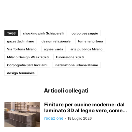
TAGS
shocking pink Schiaparelli
corpo paesaggio
gazzettadimilano
design relazionale
torneria tortona
Via Tortona Milano
agnès varda
arte pubblica Milano
Milano Design Week 2026
Fuorisalone 2026
Corpografia Sara Ricciardi
installazione urbana Milano
design femminile
Articoli collegati
Finiture per cucine moderne: dal
laminato 3D al legno vero, come...
redazione
-
18 Luglio 2026