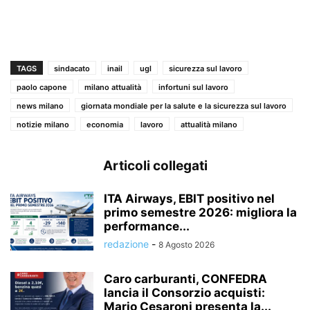
TAGS
sindacato
inail
ugl
sicurezza sul lavoro
paolo capone
milano attualità
infortuni sul lavoro
news milano
giornata mondiale per la salute e la sicurezza sul lavoro
notizie milano
economia
lavoro
attualità milano
Articoli collegati
ITA Airways, EBIT positivo nel
primo semestre 2026: migliora la
performance...
redazione
-
8 Agosto 2026
Caro carburanti, CONFEDRA
lancia il Consorzio acquisti:
Mario Cesaroni presenta la...