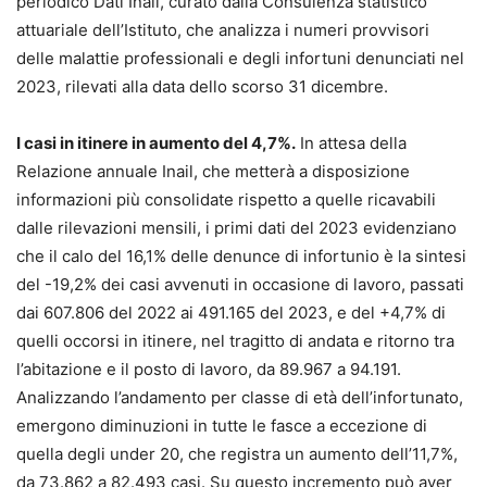
periodico Dati Inail, curato dalla Consulenza statistico
attuariale dell’Istituto, che analizza i numeri provvisori
delle malattie professionali e degli infortuni denunciati nel
2023, rilevati alla data dello scorso 31 dicembre.
I casi in itinere in aumento del 4,7%.
In attesa della
Relazione annuale Inail, che metterà a disposizione
informazioni più consolidate rispetto a quelle ricavabili
dalle rilevazioni mensili, i primi dati del 2023 evidenziano
che il calo del 16,1% delle denunce di infortunio è la sintesi
del -19,2% dei casi avvenuti in occasione di lavoro, passati
dai 607.806 del 2022 ai 491.165 del 2023, e del +4,7% di
quelli occorsi in itinere, nel tragitto di andata e ritorno tra
l’abitazione e il posto di lavoro, da 89.967 a 94.191.
Analizzando l’andamento per classe di età dell’infortunato,
emergono diminuzioni in tutte le fasce a eccezione di
quella degli under 20, che registra un aumento dell’11,7%,
da 73.862 a 82.493 casi. Su questo incremento può aver