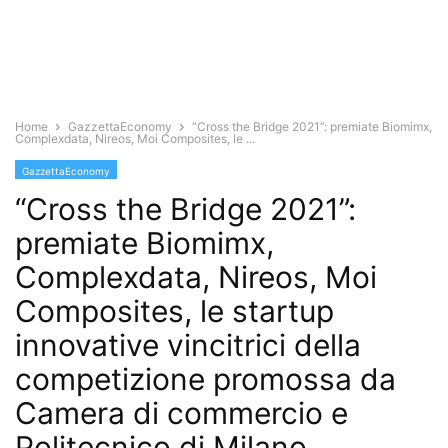
Home
GazzettaEconomy
“Cross the Bridge 2021”: premiate Biomimx,
Complexdata, Nireos, Moi Composites, le ...
GazzettaEconomy
“Cross the Bridge 2021”:
premiate Biomimx,
Complexdata, Nireos, Moi
Composites, le startup
innovative vincitrici della
competizione promossa da
Camera di commercio e
Politecnico di Milano.