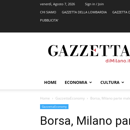
venerdì, Agosto 7, 2026
Sign in / Join
CHI SIAMO
GAZZETTA DELLA LOMBARDIA
GAZZETTA 
PUBBLICITA’
GazzettadiMilano.it
HOME
ECONOMIA
CULTURA
Home
GazzettaEconomy
Borsa, Milano parte male
GazzettaEconomy
Borsa, Milano pa