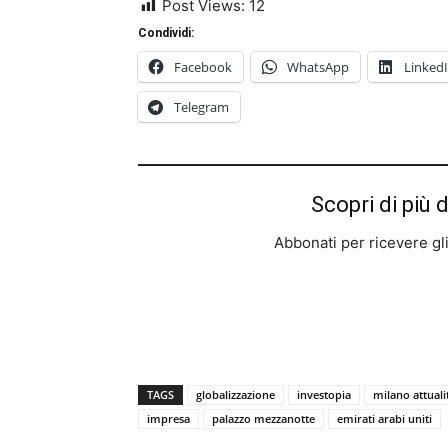
Post Views:
12
Condividi:
Facebook
WhatsApp
Linked
Telegram
Scopri di più 
Abbonati per ricevere gli u
TAGS
globalizzazione
investopia
milano attuali
impresa
palazzo mezzanotte
emirati arabi uniti