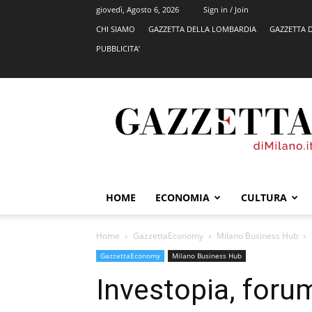
giovedì, Agosto 6, 2026
Sign in / Join
CHI SIAMO
GAZZETTA DELLA LOMBARDIA
GAZZETTA 
PUBBLICITA’
GazzettadiMilano.it
HOME
ECONOMIA
CULTURA
Home
GazzettaEconomy
Milano Business Hub
GazzettaEconomy
Milano Business Hub
Investopia, foru