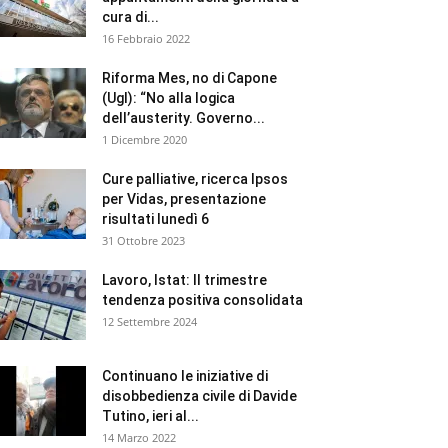
cura di...
16 Febbraio 2022
Riforma Mes, no di Capone
(Ugl): “No alla logica
dell’austerity. Governo...
1 Dicembre 2020
Cure palliative, ricerca Ipsos
per Vidas, presentazione
risultati lunedì 6
31 Ottobre 2023
Lavoro, Istat: II trimestre
tendenza positiva consolidata
12 Settembre 2024
Continuano le iniziative di
disobbedienza civile di Davide
Tutino, ieri al...
14 Marzo 2022