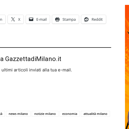
In
X
E-mail
Stampa
Reddit
da GazzettadiMilano.it
ltimi articoli inviati alla tua e-mail.
tà
news milano
notizie milano
economia
attualità milano