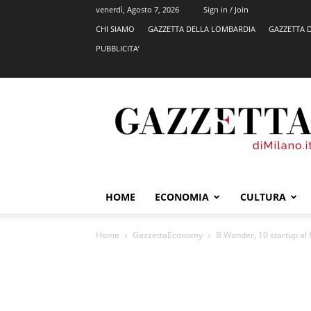
venerdì, Agosto 7, 2026
Sign in / Join
CHI SIAMO
GAZZETTA DELLA LOMBARDIA
GAZZETTA 
PUBBLICITA’
GazzettadiMilano.it
HOME
ECONOMIA
CULTURA
Home
GazzettaEconomy
B Wonder, 10 startup al 