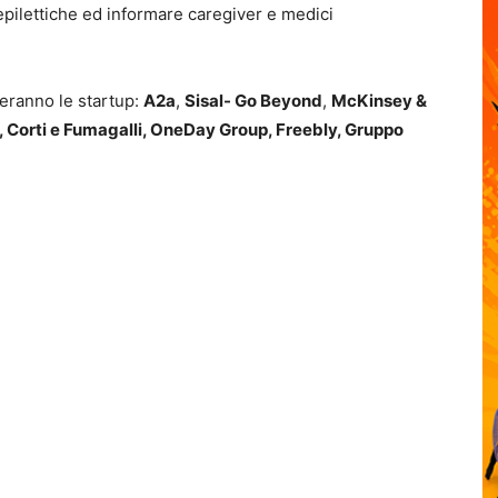
 epilettiche ed informare caregiver e medici
teranno le startup:
A2a
,
Sisal- Go Beyond
,
McKinsey &
me, Corti e Fumagalli, OneDay Group, Freebly, Gruppo