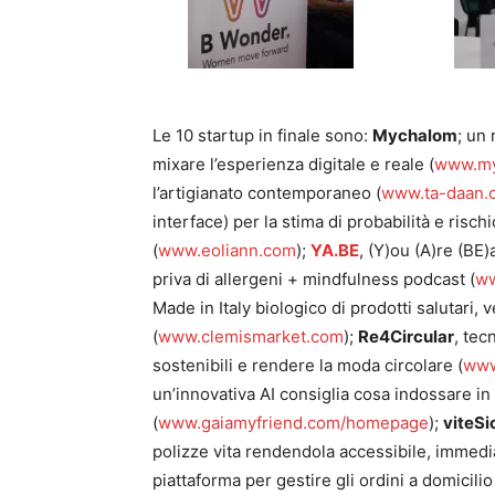
Le 10 startup in finale sono:
Mychalom
; un
mixare l’esperienza digitale e reale (
www.my
l’artigianato contemporaneo (
www.ta-daan.
interface) per la stima di probabilità e rischi
(
www.eoliann.com
);
YA.BE
, (Y)ou (A)re (BE)
priva di allergeni + mindfulness podcast (
ww
Made in Italy biologico di prodotti salutari
(
www.clemismarket.com
);
Re4Circular
, tec
sostenibili e rendere la moda circolare (
www
un’innovativa AI consiglia cosa indossare in 
(
www.gaiamyfriend.com/homepage
);
viteSi
polizze vita rendendola accessibile, immedia
piattaforma per gestire gli ordini a domicilio 