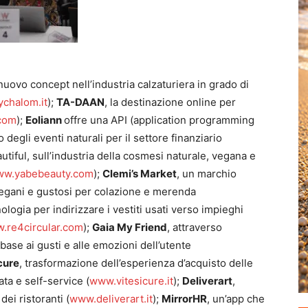
 nuovo concept nell’industria calzaturiera in grado di
chalom.it
);
TA-DAAN
, la destinazione online per
com
);
Eoliann
offre una API (application programming
o degli eventi naturali per il settore finanziario
autiful, sull’industria della cosmesi naturale, vegana e
w.yabebeauty.com
);
Clemi’s Market
, un marchio
, vegani e gustosi per colazione e merenda
nologia per indirizzare i vestiti usati verso impieghi
.re4circular.com
);
Gaia My Friend
, attraverso
base ai gusti e alle emozioni dell’utente
cure
, trasformazione dell’esperienza d’acquisto delle
ta e self-service (
www.vitesicure.it
);
Deliverart
,
dei ristoranti (
www.deliverart.it
);
MirrorHR
, un’app che