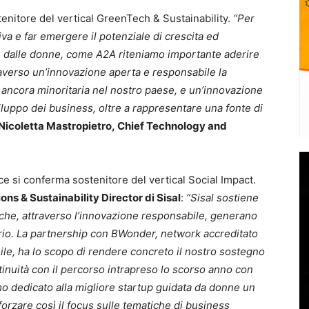
stenitore del vertical GreenTech & Sustainability.
“Per
siva e far emergere il potenziale di crescita ed
te dalle donne, come A2A riteniamo importante aderire
raverso un’innovazione aperta e responsabile la
, ancora minoritaria nel nostro paese, e un’innovazione
iluppo dei business, oltre a rappresentare una fonte di
Nicoletta Mastropietro, Chief Technology and
ce si conferma sostenitore del vertical Social Impact.
s & Sustainability Director di Sisal
:
“Sisal sostiene
 che, attraverso l’innovazione responsabile, generano
torio. La partnership con BWonder, network accreditato
nile, ha lo scopo di rendere concreto il nostro sostegno
ntinuità con il percorso intrapreso lo scorso anno con
mo dedicato alla migliore startup guidata da donne un
forzare così il focus sulle tematiche di business