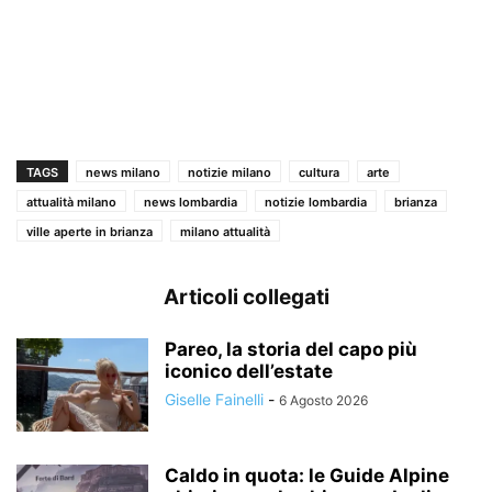
TAGS
news milano
notizie milano
cultura
arte
attualità milano
news lombardia
notizie lombardia
brianza
ville aperte in brianza
milano attualità
Articoli collegati
Pareo, la storia del capo più
iconico dell’estate
Giselle Fainelli
-
6 Agosto 2026
Caldo in quota: le Guide Alpine