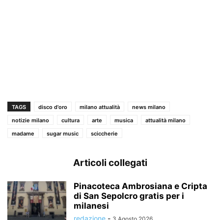
TAGS
disco d'oro
milano attualità
news milano
notizie milano
cultura
arte
musica
attualità milano
madame
sugar music
sciccherie
Articoli collegati
Pinacoteca Ambrosiana e Cripta
di San Sepolcro gratis per i
milanesi
redazione
-
3 Agosto 2026