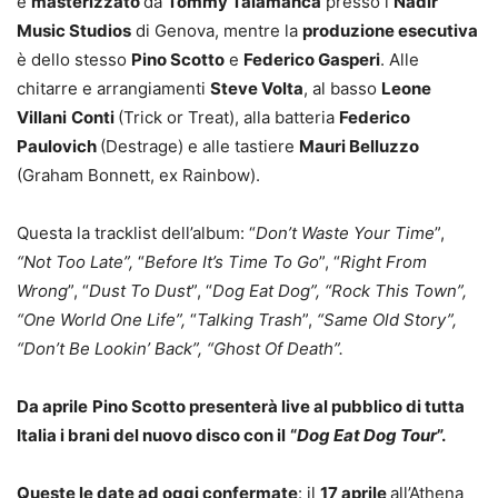
e
masterizzato
da
Tommy Talamanca
presso i
Nadir
Music Studios
di Genova, mentre la
produzione esecutiva
è dello stesso
Pino Scotto
e
Federico Gasperi
. Alle
chitarre e arrangiamenti
Steve Volta
, al basso
Leone
Villani
Conti
(Trick or Treat), alla batteria
Federico
Paulovich
(Destrage) e alle tastiere
Mauri Belluzzo
(Graham Bonnett, ex Rainbow).
Questa la tracklist dell’album: “
Don’t Waste Your Time
”,
“Not Too Late”,
“
Before It’s Time To Go
”, “
Right From
Wrong
”, “
Dust To Dust
”, “
Dog Eat Dog”, “Rock This Town”,
“One World One Life”,
“
Talking Trash
”,
“Same Old Story”,
“Don’t Be Lookin’ Back”, “Ghost Of Death”.
Da aprile
Pino Scotto presenterà live al pubblico di tutta
Italia i brani del nuovo disco con il
“
Dog Eat Dog Tour
”.
Queste le date ad oggi confermate
: il
17 aprile
all’Athena