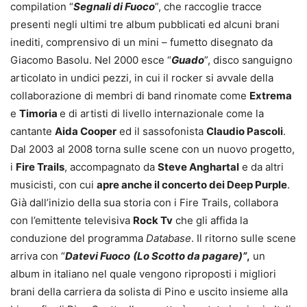
compilation “
Segnali di Fuoco
”, che raccoglie tracce
presenti negli ultimi tre album pubblicati ed alcuni brani
inediti, comprensivo di un mini – fumetto disegnato da
Giacomo Basolu. Nel 2000 esce “
Guado
”, disco sanguigno
articolato in undici pezzi, in cui il rocker si avvale della
collaborazione di membri di band rinomate come
Extrema
e
Timoria
e di artisti di livello internazionale come la
cantante
Aida Cooper
ed il sassofonista
Claudio Pascoli
.
Dal 2003 al 2008 torna sulle scene con un nuovo progetto,
i
Fire Trails
, accompagnato da
Steve Anghartal
e da altri
musicisti, con cui
apre anche il concerto dei Deep Purple
.
Già dall’inizio della sua storia con i Fire Trails, collabora
con l’emittente televisiva
Rock Tv
che gli affida la
conduzione del programma
Database
. Il ritorno sulle scene
arriva con “
Datevi Fuoco
(Lo Scotto da pagare)”
,
un
album in italiano nel quale vengono riproposti i migliori
brani della carriera da solista di Pino e uscito insieme alla