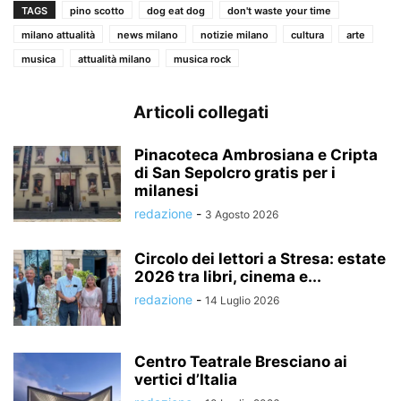
TAGS
pino scotto
dog eat dog
don't waste your time
milano attualità
news milano
notizie milano
cultura
arte
musica
attualità milano
musica rock
Articoli collegati
Pinacoteca Ambrosiana e Cripta
di San Sepolcro gratis per i
milanesi
redazione
-
3 Agosto 2026
Circolo dei lettori a Stresa: estate
2026 tra libri, cinema e...
redazione
-
14 Luglio 2026
Centro Teatrale Bresciano ai
vertici d’Italia