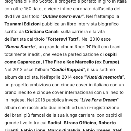
biografia di Pino Scotto. Il progetto è portato in giro in Italia
con oltre 150 date, e viene infine coronato dall’uscita del
dvd live dal titolo “
Outlaw now’n ever
”. Nel frattempo la
Tzunami Edizioni
pubblica un libro intervista biografico
scritto da
Cristiano Canali
, sulla carriera e la vita
dell’artista dal titolo “
Fottetevi Tutti
”. Nel 2010 esce
“
Buena Suerte
”, un grande album Rock ‘N’ Roll con brani
totalmente inediti, che vede la partecipazione di
ospiti
come Caparezza, i The Fire e Kee Marcello (ex Europe)
.
Nel 2012 esce l’album “
Codici Kappaò
”, il suo settimo
album da solista. Nell’aprile 2014 esce “
Vuoti di memoria
”,
un progetto ambizioso con cinque cover in italiano con un
brano inedito e cinque cover internazionali con un inedito
in inglese. Nel 2018 pubblica invece “
Live For a Dream
”,
album che racchiude due inediti ed una ri-registrazione
dei brani più famosi della sua lunga carriera, con ospiti di
grande livello tra cui
Sadist
,
Strana Officina
,
Roberto
Tiranti
,
Fabio Lione
,
Marco di Salvia
,
Fabio Treves
,
Stef