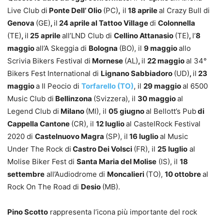
Live Club di
Ponte Dell’ Olio
(PC)
,
il
18 aprile
al Crazy Bull di
Genova
(GE)
,
il
24 aprile al Tattoo Village
di
Colonnella
(TE)
,
il
25 aprile
all’LND Club di
Cellino Attanasio
(TE)
,
l’
8
maggio
all’A Skeggia di
Bologna
(BO), il
9 maggio
allo
Scrivia Bikers Festival di
Mornese
(AL)
,
il
22 maggio
al 34°
Bikers Fest International di
Lignano Sabbiadoro
(UD)
,
il
23
maggio
a Il Peocio di
Torfarello (TO)
, il
29 maggio
al 6500
Music Club di
Bellinzona
(Svizzera), il
30 maggio
al
Legend Club di
Milano
(MI), il
05 giugno
al Bellott’s Pub
di
Cappella Cantone
(CR), il
12 luglio
al CastelRock Festival
2020 di
Castelnuovo Magra
(SP), il
16 luglio
al Music
Under The Rock di
Castro Dei Volsci
(FR), il
25 luglio
al
Molise Biker Fest di
Santa Maria del Molise
(IS), il
18
settembre
all’Audiodrome di
Moncalieri
(TO),
10 ottobre
al
Rock On The Road di
Desio
(MB).
Pino Scotto
rappresenta l’icona più importante del rock