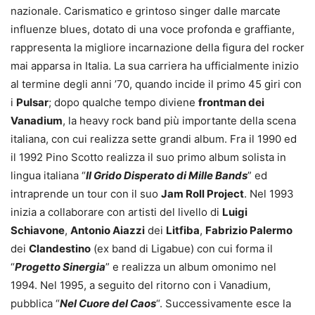
nazionale. Carismatico e grintoso singer dalle marcate
influenze blues, dotato di una voce profonda e graffiante,
rappresenta la migliore incarnazione della figura del rocker
mai apparsa in Italia. La sua carriera ha ufficialmente inizio
al termine degli anni ’70, quando incide il primo 45 giri con
i
Pulsar
; dopo qualche tempo diviene
frontman dei
Vanadium
, la heavy rock band più importante della scena
italiana, con cui realizza sette grandi album. Fra il 1990 ed
il 1992 Pino Scotto realizza il suo primo album solista in
lingua italiana “
Il Grido Disperato di Mille Bands
” ed
intraprende un tour con il suo
Jam Roll Project
. Nel 1993
inizia a collaborare con artisti del livello di
Luigi
Schiavone
,
Antonio Aiazzi
dei
Litfiba
,
Fabrizio Palermo
dei
Clandestino
(ex band di Ligabue) con cui forma il
“
Progetto Sinergia
” e realizza un album omonimo nel
1994. Nel 1995, a seguito del ritorno con i Vanadium,
pubblica “
Nel Cuore del Caos
“. Successivamente esce la