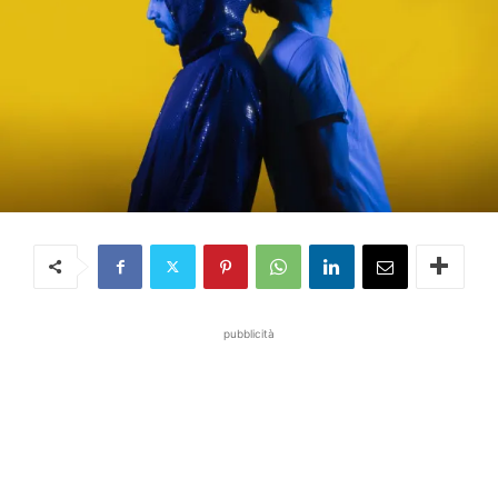
pubblicità