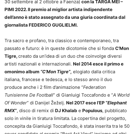
30 settembre al 2 ottobre a Faenza)
con la TARGA MEI –
PIMI 2022. Il premio al miglior artista indipendente
dell’anno è stato assegnato da una giuria coordinata dal
giornalista FEDERICO GUGLIELMI.
Tra sacro e profano, tra classico e contemporaneo, tra
passato e futuro: è in queste dicotomie che si fonda
C’Mon
Tigre,
creato da un’idea di un duo che coinvolge diversi
artisti nazionali e internazionali.
Nel 2014 esce il primo e
omonimo album
“C’Mon Tigre”
,
elogiato dalla critica
italiana, francese e tedesca, e lo stesso anno il duo
produce anche i 2 film d’animazione “
Federation
Tunisienne De Football
” di Gianluigi Toccafondo e “
A World
Of Wonder
” di Danijel Žeželj.
Nel 2017 esce l’EP “
Elephant
RMX
”
, disco di remix di
DJ Khalab
e
Populous
, pubblicato
solo in vinile in tiratura limitata. La copertina del progetto,
concepita da Gianluigi Toccafondo, è stata inserita tra le 50
cover candidate al premio “Best Art Vinyl” insieme ad altri