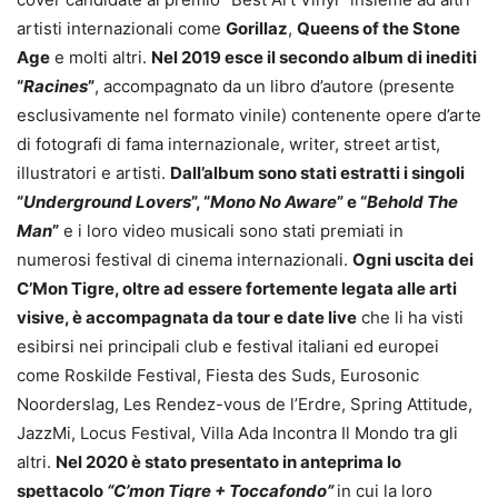
artisti internazionali come
Gorillaz
,
Queens of the Stone
Age
e molti altri.
Nel 2019 esce il secondo album di inediti
“
Racines
”
, accompagnato da un libro d’autore (presente
esclusivamente nel formato vinile) contenente opere d’arte
di fotografi di fama internazionale, writer, street artist,
illustratori e artisti.
Dall’album sono stati estratti i singoli
“
Underground Lovers
”, “
Mono No Aware
” e “
Behold The
Man
”
e i loro video musicali sono stati premiati in
numerosi festival di cinema internazionali.
Ogni uscita dei
C’Mon Tigre, oltre ad essere fortemente legata alle arti
visive, è accompagnata da tour e date live
che li ha visti
esibirsi nei principali club e festival italiani ed europei
come Roskilde Festival, Fiesta des Suds, Eurosonic
Noorderslag, Les Rendez-vous de l’Erdre, Spring Attitude,
JazzMi, Locus Festival, Villa Ada Incontra Il Mondo tra gli
altri.
Nel 2020 è stato presentato in anteprima lo
spettacolo
“C’mon Tigre + Toccafondo”
in cui la loro