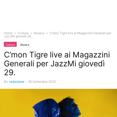
Home
Cultura
Musica
C’mon Tigre live ai Magazzini Generali per
JazzMi giovedì 29.
Cultura
Musica
C’mon Tigre live ai Magazzini
Generali per JazzMi giovedì
29.
By
redazione
-
28 Settembre 2022