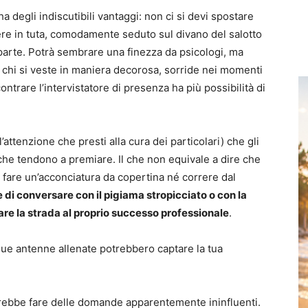
a degli indiscutibili vantaggi: non ci si devi spostare
ere in tuta, comodamente seduto sul divano del salotto
 parte. Potrà sembrare una finezza da psicologi, ma
 chi si veste in maniera decorosa, sorride nei momenti
trare l’intervistatore di presenza ha più possibilità di
’attenzione che presti alla cura dei particolari) che gli
e che tendono a premiare. Il che non equivale a dire che
 fare un’acconciatura da copertina né correre dal
e di conversare con il pigiama stropicciato o con la
re la strada al proprio successo professionale
.
sue antenne allenate potrebbero captare la tua
otrebbe fare delle domande apparentemente ininfluenti.