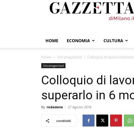
GazzettadiMilano.it
HOME
ECONOMIA
CULTURA
Home
Uncategorized
Colloquio di lavoro telefon
Uncategorized
Colloquio di lav
superarlo in 6 m
By
redazione
-
27 Agosto 2018
condividi