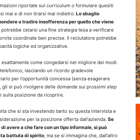
azioni riportate sul curriculum o formulare quesiti
i mai e di non tirarsi mai indietro.
Lo sbaglio
ispondere o tradire insofferenza per quello che viene
potrebbe celarsi una fine strategia tesa a verificare
nite coordinate ben precise. Il reclutatore potrebbe
pacità logiche ed organizzative.
, esattamente come congedarsi nel migliore dei modi:
o telefonico, lasciando un ricordo gradevole
raziarlo per l’opportunità concessa (senza esagerare
, gli si può rivolgere delle domande sui prossimi step
 sulla posizione da ricoprire.
ta che si sta investendo tanto su questa intervista e
iderazione per la posizione offerta dall’azienda.
Se
 di avere a che fare con un tipo informale, si può
a battuta di spirito
; ma se si immagina che, dall’altro