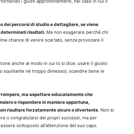
fornendo i giusti approfondimenti, nel caso in cui li
o dei percorsi di studio e dettagliare, se viene
 determinati risultati.
Ma non esagerare perché chi
time chance di venire scartato, senza provocare il
zione anche al modo in cui lo si dice: usare il giusto
o squillante né troppo dimesso), scandire bene le
terrompere, ma aspettare educatamente che
pensiero e rispondere in maniera opportuna,
non risultare forzatamente sicuro o divertente
. Non si
re o congratularsi dei propri successi, ma per
i essere sottoposto all’attenzione del suo capo.