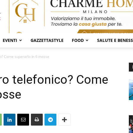
EVENTI
GAZZETTASTYLE
FOOD
SALUTE E BENES
ico? Come superarlo in 6 mosse
oro telefonico? Come
osse