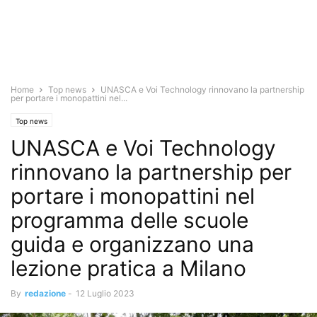
Home
Top news
UNASCA e Voi Technology rinnovano la partnership
per portare i monopattini nel...
Top news
UNASCA e Voi Technology
rinnovano la partnership per
portare i monopattini nel
programma delle scuole
guida e organizzano una
lezione pratica a Milano
By
redazione
-
12 Luglio 2023