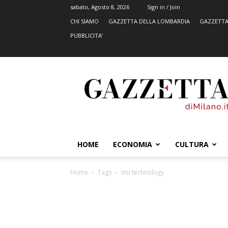
sabato, Agosto 8, 2026
Sign in / Join
CHI SIAMO
GAZZETTA DELLA LOMBARDIA
GAZZETTA
PUBBLICITA’
GazzettadiMilano.it
HOME
ECONOMIA
CULTURA
Home
Tags
Voi technology