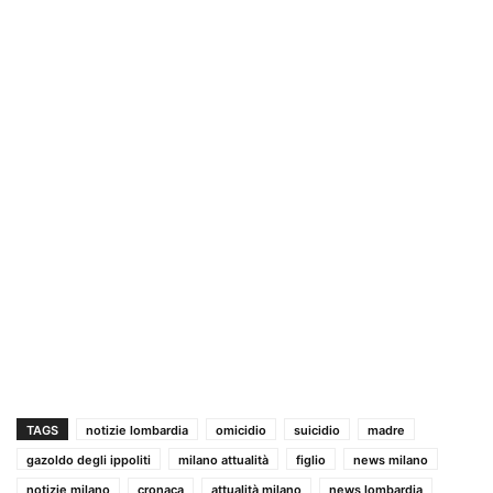
TAGS
notizie lombardia
omicidio
suicidio
madre
gazoldo degli ippoliti
milano attualità
figlio
news milano
notizie milano
cronaca
attualità milano
news lombardia