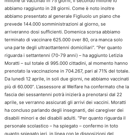
milione di vaccinati in 75 giorni, il secondo milione lo
abbiamo raggiunto in 28 giorni. Come è noto inoltre
abbiamo presentato al generale Figliuolo un piano che
prevede 144.000 somministrazioni al giorno, se
arriveranno dosi sufficienti. Domenica scorsa abbiamo
terminato di vaccinare 625.000 over 80, ora manca solo
una parte degli ultraottantenni domiciliari”. “Per quanto
riguarda i settantenni (70-79 anni) – ha aggiunto Letizia
Moratti – sul totale di 995.000 cittadini, al momento hanno
prenotato la vaccinazione in 704.267, pari al 71% del totale.
Da lunedì 12 aprile, in soli due giorni, ne abbiamo vaccinati
più di 60.000”. L’assessore al Welfare ha confermato che la
fascia dei sessantenni potrà inizierà a prenotarsi dal 22
aprile, se verranno assicurati gli arrivi dei vaccini. Moratti
ha concluso parlando degli insegnanti, dei caregiver dei
disabili minori e dei disabili adulti. “Per quanto riguarda il
personale scolastico – ha spiegato – confermo in toto
quanto spiegato ieri, in linea con le disposizioni del