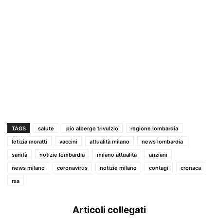
TAGS
salute
pio albergo trivulzio
regione lombardia
letizia moratti
vaccini
attualità milano
news lombardia
sanità
notizie lombardia
milano attualità
anziani
news milano
coronavirus
notizie milano
contagi
cronaca
rsa
Articoli collegati