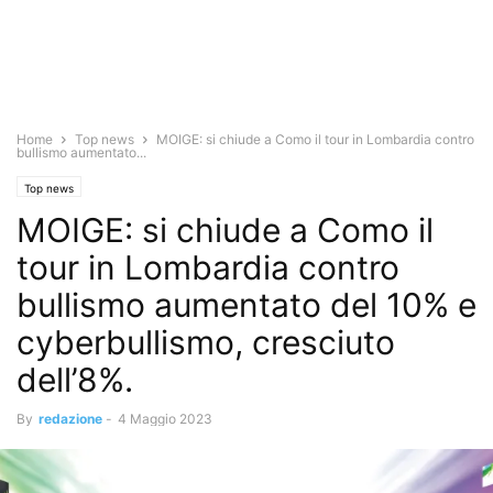
Home
Top news
MOIGE: si chiude a Como il tour in Lombardia contro
bullismo aumentato...
Top news
MOIGE: si chiude a Como il
tour in Lombardia contro
bullismo aumentato del 10% e
cyberbullismo, cresciuto
dell’8%.
By
redazione
-
4 Maggio 2023