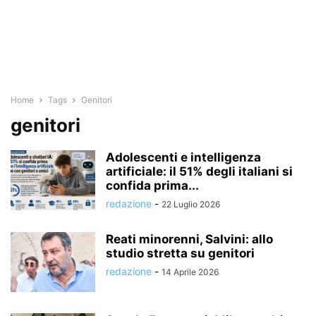
Home
Tags
Genitori
genitori
Adolescenti e intelligenza
artificiale: il 51% degli italiani si
confida prima...
redazione
-
22 Luglio 2026
Reati minorenni, Salvini: allo
studio stretta su genitori
redazione
-
14 Aprile 2026