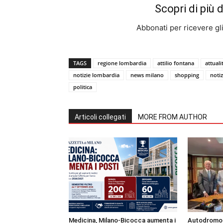
Scopri di più 
Abbonati per ricevere gli u
TAGS
regione lombardia
attilio fontana
attual
notizie lombardia
news milano
shopping
noti
politica
Articoli collegati
MORE FROM AUTHOR
Medicina, Milano-Bicocca aumenta i
Autodromo 