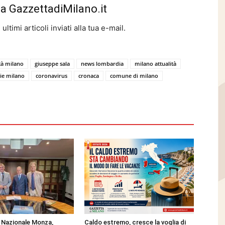
da GazzettadiMilano.it
ltimi articoli inviati alla tua e-mail.
ità milano
giuseppe sala
news lombardia
milano attualità
zie milano
coronavirus
cronaca
comune di milano
Nazionale Monza,
Caldo estremo, cresce la voglia di