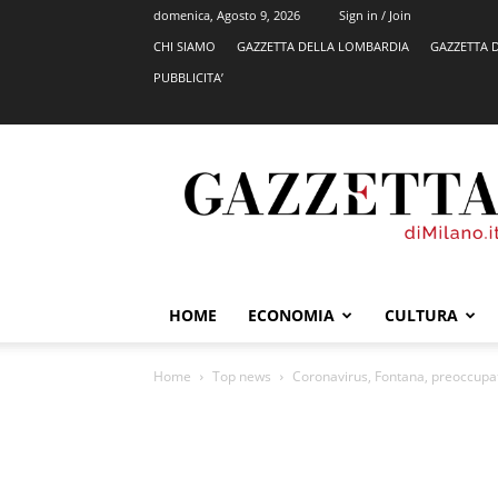
domenica, Agosto 9, 2026
Sign in / Join
CHI SIAMO
GAZZETTA DELLA LOMBARDIA
GAZZETTA 
PUBBLICITA’
GazzettadiMilano.it
HOME
ECONOMIA
CULTURA
Home
Top news
Coronavirus, Fontana, preoccupat