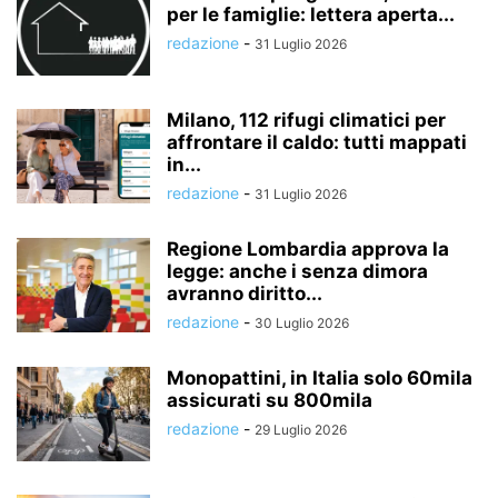
per le famiglie: lettera aperta...
redazione
-
31 Luglio 2026
Milano, 112 rifugi climatici per
affrontare il caldo: tutti mappati
in...
redazione
-
31 Luglio 2026
Regione Lombardia approva la
legge: anche i senza dimora
avranno diritto...
redazione
-
30 Luglio 2026
Monopattini, in Italia solo 60mila
assicurati su 800mila
redazione
-
29 Luglio 2026