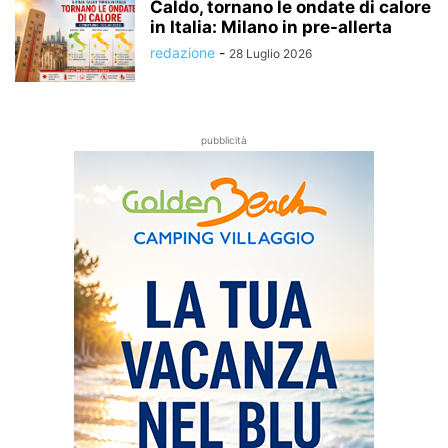
Caldo, tornano le ondate di calore
in Italia: Milano in pre-allerta
redazione
-
28 Luglio 2026
pubblicità