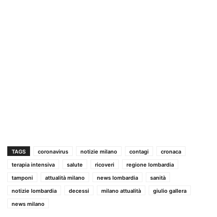
TAGS
coronavirus
notizie milano
contagi
cronaca
terapia intensiva
salute
ricoveri
regione lombardia
tamponi
attualità milano
news lombardia
sanità
notizie lombardia
decessi
milano attualità
giulio gallera
news milano