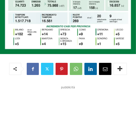
pubblicità