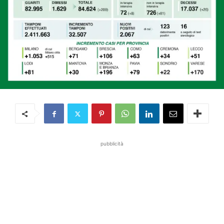
pubblicità