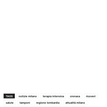
TAGS
notizie milano
terapia intensiva
cronaca
ricoveri
salute
tamponi
regione lombardia
attualità milano