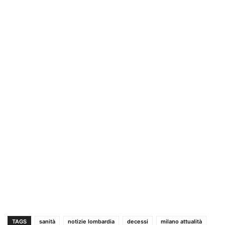
TAGS
sanità
notizie lombardia
decessi
milano attualità