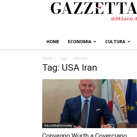
GazzettadiMilano.it
HOME
ECONOMIA
CULTURA
Home
Tags
USA Iran
Tag: USA Iran
GazzettaEconomy
Convegno Würth a Coverciano