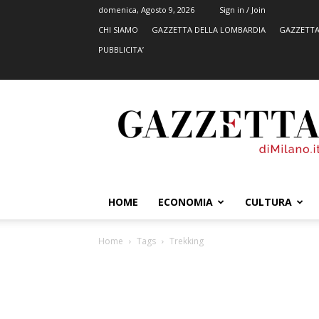
domenica, Agosto 9, 2026
Sign in / Join
CHI SIAMO
GAZZETTA DELLA LOMBARDIA
GAZZETTA
PUBBLICITA’
GazzettadiMilano.it
HOME
ECONOMIA
CULTURA
Home
Tags
Trekking