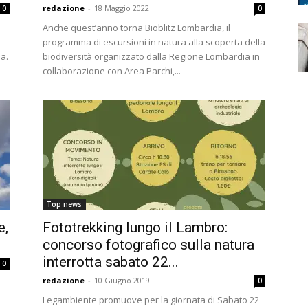
redazione
-
18 Maggio 2022
0
0
Anche quest’anno torna Bioblitz Lombardia, il
programma di escursioni in natura alla scoperta della
a.
biodiversità organizzato dalla Regione Lombardia in
collaborazione con Area Parchi,...
Top news
e,
Fototrekking lungo il Lambro:
concorso fotografico sulla natura
interrotta sabato 22...
0
redazione
-
10 Giugno 2019
0
Legambiente promuove per la giornata di Sabato 22