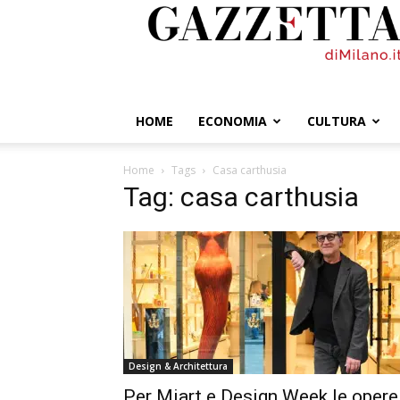
GazzettadiMilano.it
HOME
ECONOMIA
CULTURA
Home
Tags
Casa carthusia
Tag: casa carthusia
Design & Architettura
Per Miart e Design Week le opere