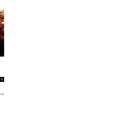
0
oia