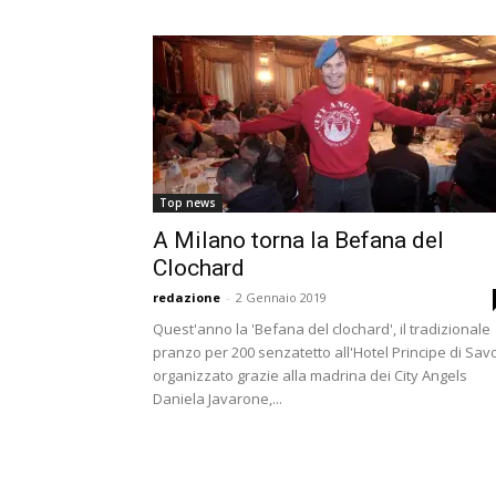
Top news
A Milano torna la Befana del
Clochard
redazione
-
2 Gennaio 2019
Quest'anno la 'Befana del clochard', il tradizionale
pranzo per 200 senzatetto all'Hotel Principe di Sav
organizzato grazie alla madrina dei City Angels
Daniela Javarone,...