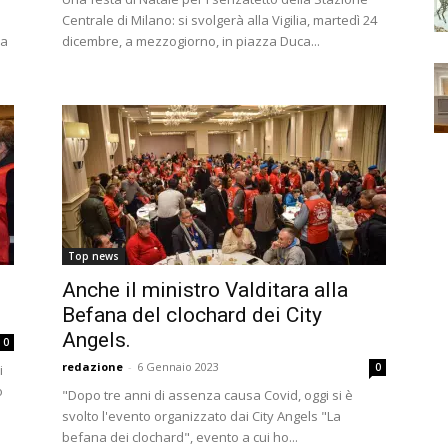
Centrale di Milano: si svolgerà alla Vigilia, martedì 24
na
dicembre, a mezzogiorno, in piazza Duca...
Top news
Anche il ministro Valditara alla
Befana del clochard dei City
Angels.
0
redazione
-
6 Gennaio 2023
0
i
o
"Dopo tre anni di assenza causa Covid, oggi si è
svolto l'evento organizzato dai City Angels "La
befana dei clochard", evento a cui ho...