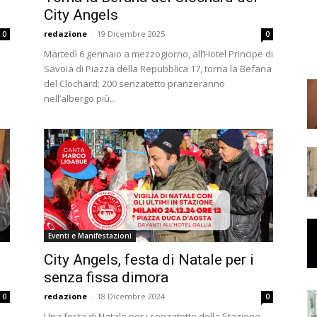
City Angels
redazione
-
19 Dicembre 2025
0
0
Martedì 6 gennaio a mezzogiorno, all’Hotel Principe di
Savoia di Piazza della Repubblica 17, torna la Befana
del Clochard: 200 senzatetto pranzeranno
nell’albergo più...
Eventi e Manifestazioni
City Angels, festa di Natale per i
senza fissa dimora
redazione
-
18 Dicembre 2024
0
0
Una festa di Natale per i senzatetto della Stazione