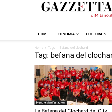
GazzettadiMilano.it
HOME
ECONOMIA
CULTURA
Home
Tags
Befana del clochard
Tag: befana del clocha
Eventi e Manifestazioni
La Befana del Clochard dei City