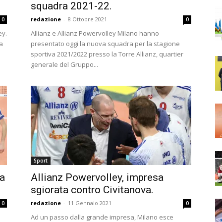
squadra 2021-22.
redazione
-
8 Ottobre 2021
0
0
ey.
Allianz e Allianz Powervolley Milano hanno
a
presentato oggi la nuova squadra per la stagione
sportiva 2021/2022 presso la Torre Allianz, quartier
generale del Gruppo...
Sport
va
Allianz Powervolley, impresa
sgiorata contro Civitanova.
redazione
-
11 Gennaio 2021
0
0
Ad un passo dalla grande impresa, Milano esce