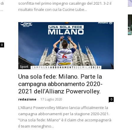
 di
sconfitta nel primo impegno casalingo del 2021. 3-2 il
..
risultato finale con cui la Cucine Lube...
0
Sport
Una sola fede: Milano. Parte la
campagna abbonamento 2020-
2021 dell’Allianz Powervolley.
redazione
-
17 Luglio 2020
0
L’Allianz Powervolley Milano lancia ufficialmente la
campagna abbonamenti per la stagione 2020-2021.
“Una sola fede: Milano” è il claim che accompagnerà
il team meneghino...