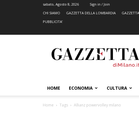
sabato, Agosto 8, 2026
Sign in / Join
CHI SIAMO
GAZZETTA DELLA LOMBARDIA
GAZZETTA
PUBBLICITA’
GazzettadiMilano.it
HOME
ECONOMIA
CULTURA
Home
Tags
Allianz powervolley milano