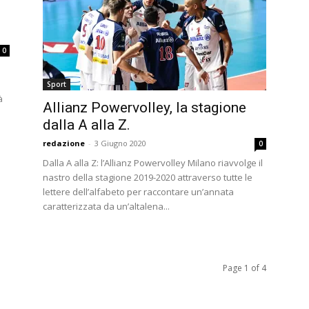
0
à
Sport
à
Allianz Powervolley, la stagione
dalla A alla Z.
redazione
-
3 Giugno 2020
0
Dalla A alla Z: l’Allianz Powervolley Milano riavvolge il
nastro della stagione 2019-2020 attraverso tutte le
lettere dell’alfabeto per raccontare un’annata
caratterizzata da un’altalena...
Page 1 of 4