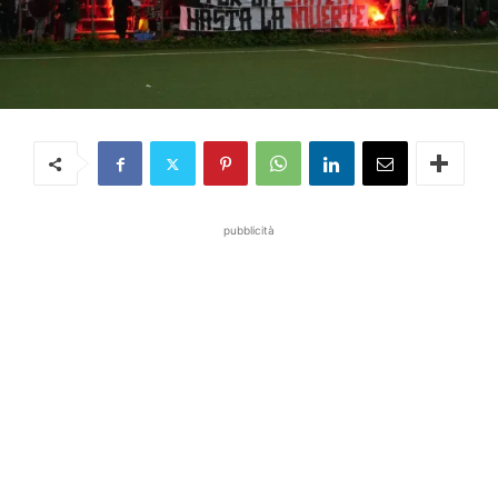
pubblicità