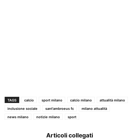
TAGS
calcio
sport milano
calcio milano
attualità milano
inclusione sociale
sant'ambroeus fc
milano attualità
news milano
notizie milano
sport
Articoli collegati