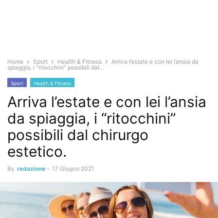
Home
Sport
Health & Fitness
Arriva l’estate e con lei l’ansia da
spiaggia, i “ritocchini” possibili dal...
Sport
Health & Fitness
Arriva l’estate e con lei l’ansia
da spiaggia, i “ritocchini”
possibili dal chirurgo
estetico.
By
redazione
-
17 Giugno 2021