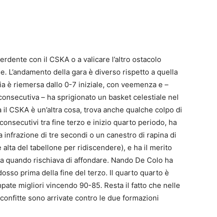
perdente con il CSKA o a valicare l’altro ostacolo
. L’andamento della gara è diverso rispetto a quella
mpia è riemersa dallo 0-7 iniziale, con veemenza e –
consecutiva – ha sprigionato un basket celestiale nel
a il CSKA è un’altra cosa, trova anche qualche colpo di
nsecutivi tra fine terzo e inizio quarto periodo, ha
ra infrazione di tre secondi o un canestro di rapina di
 alta del tabellone per ridiscendere), e ha il merito
ra quando rischiava di affondare. Nando De Colo ha
osso prima della fine del terzo. Il quarto quarto è
pate migliori vincendo 90-85. Resta il fatto che nelle
sconfitte sono arrivate contro le due formazioni