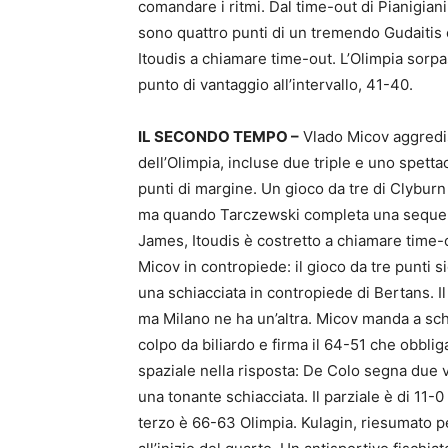
comandare i ritmi. Dal time-out di Pianigian
sono quattro punti di un tremendo Gudaitis 
Itoudis a chiamare time-out. L’Olimpia sorp
punto di vantaggio all’intervallo, 41-40.
IL SECONDO TEMPO –
Vlado Micov aggredisc
dell’Olimpia, incluse due triple e uno spettac
punti di margine. Un gioco da tre di Clyburn
ma quando Tarczewski completa una sequenza
James, Itoudis è costretto a chiamare time-
Micov in contropiede: il gioco da tre punti s
una schiacciata in contropiede di Bertans. Il
ma Milano ne ha un’altra. Micov manda a sch
colpo da biliardo e firma il 64-51 che obblig
spaziale nella risposta: De Colo segna due vo
una tonante schiacciata. Il parziale è di 11-0
terzo è 66-63 Olimpia. Kulagin, riesumato per