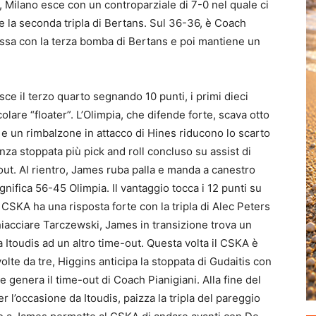
i, Milano esce con un controparziale di 7-0 nel quale ci
e la seconda tripla di Bertans. Sul 36-36, è Coach
assa con la terza bomba di Bertans e poi mantiene un
e il terzo quarto segnando 10 punti, i primi dieci
olare “floater”. L’Olimpia, che difende forte, scava otto
 e un rimbalzone in attacco di Hines riducono lo scarto
 stoppata più pick and roll concluso su assist di
out. Al rientro, James ruba palla e manda a canestro
ignifica 56-45 Olimpia. Il vantaggio tocca i 12 punti su
 CSKA ha una risposta forte con la tripla di Alec Peters
iacciare Tarczewski, James in transizione trova un
a Itoudis ad un altro time-out. Questa volta il CSKA è
lte da tre, Higgins anticipa la stoppata di Gudaitis con
 e genera il time-out di Coach Pianigiani. Alla fine del
 l’occasione da Itoudis, paizza la tripla del pareggio