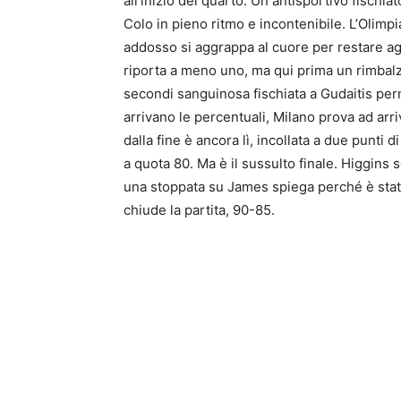
all’inizio del quarto. Un antisportivo fisch
Colo in pieno ritmo e incontenibile. L’Olimp
addosso si aggrappa al cuore per restare agga
riporta a meno uno, ma qui prima un rimbalzo
secondi sanguinosa fischiata a Gudaitis per
arrivano le percentuali, Milano prova ad arri
dalla fine è ancora lì, incollata a due punti
a quota 80. Ma è il sussulto finale. Higgins
una stoppata su James spiega perché è stato
chiude la partita, 90-85.