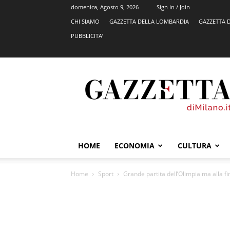
domenica, Agosto 9, 2026
Sign in / Join
CHI SIAMO
GAZZETTA DELLA LOMBARDIA
GAZZETTA 
PUBBLICITA’
GazzettadiMilano.it
HOME
ECONOMIA
CULTURA
Home
Sport
Grande partita dell’Olimpia ma alla fi