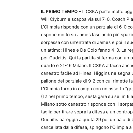
IL PRIMO TEMPO –
Il CSKA parte molto aggr
Will Clyburn e scappa via sul 7-0. Coach Pia
L’Olimpia risponde con un parziale di 6-0 co
espone molto su James lasciando più spazio 
sorpassa con un’entrata di James e poi il suo
un attimo: Hines e De Colo fanno 4-0. La rep
per Gudaitis. Qui la partita si ferma con un p
quarto è 21-16 Milano. Il CSKA attacca anch
canestro facile ad Hines, Higgins ne segna u
pallone del parziale di 9-2 con cui rimette l
L’Olimpia torna in campo con un assetto “g
(12 nel primo tempo, sesta gara su sei in fila
Milano sotto canestro risponde con il sorpas
taglia per tirare sopra la difesa e un contro
Gudaitis pareggia a quota 29 poi un paio di 
cancellata dalla difesa, spingono l’Olimpia 