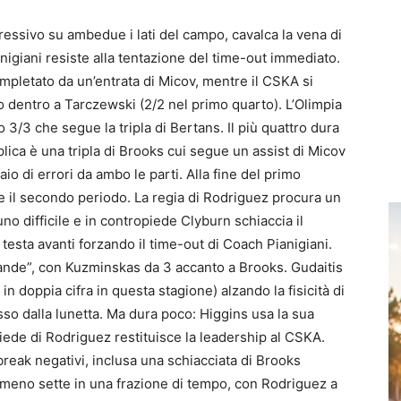
essivo su ambedue i lati del campo, cavalca la vena di
nigiani resiste alla tentazione del time-out immediato.
mpletato da un’entrata di Micov, mentre il CSKA si
dentro a Tarczewski (2/2 nel primo quarto). L’Olimpia
 3/3 che segue la tripla di Bertans. Il più quattro dura
lica è una tripla di Brooks cui segue un assist di Micov
aio di errori da ambo le parti. Alla fine del primo
e il secondo periodo. La regia di Rodriguez procura un
no difficile e in contropiede Clyburn schiaccia il
a testa avanti forzando il time-out di Coach Pianigiani.
rande”, con Kuzminskas da 3 accanto a Brooks. Gudaitis
 in doppia cifra in questa stagione) alzando la fisicità di
so dalla lunetta. Ma dura poco: Higgins usa la sua
piede di Rodriguez restituisce la leadership al CSKA.
break negativi, inclusa una schiacciata di Brooks
a meno sette in una frazione di tempo, con Rodriguez a