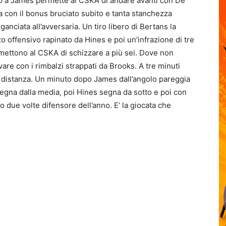
iato a James permette al CSKA di andare avanti con De
ia con il bonus bruciato subito e tanta stanchezza
nciata all’avversaria. Un tiro libero di Bertans la
 offensivo rapinato da Hines e poi un’infrazione di tre
mettono al CSKA di schizzare a più sei. Dove non
vare con i rimbalzi strappati da Brooks. A tre minuti
 di distanza. Un minuto dopo James dall’angolo pareggia
 segna dalla media, poi Hines segna da sotto e poi con
 due volte difensore dell’anno. E’ la giocata che