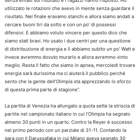
senza enfasi sul risultato e i ragazzi hanno risposto. Ho
utilizzato le rotazioni che avevo in mente senza guardare il
risultato. Nel finale eravamo stanchi e allora siamo andati a
cercare buoni tiri da sotto e con un po’ di possessi
difensivi. E abbiamo voluto vincere per questo dico che
siamo stati bravi. Ho usato i due centri per una questione
di distribuzione di energia e lì abbiamo subito un po’ Watt e
invece avremmo dovuto murarlo e allora avremmo vinto
meglio. Resta il fatto che siamo in apnea, mercoledi trovare
energia sarà durissima ma ci aiuterà il pubblico perché
sento che la gente dell’Olimpia sta apprezzando lo sforzo
di questa prima parte di stagione”.
La partita di Venezia ha allungato a quota sette la striscia di
partite nel campionato italiano in cui l’Olimpia ha segnato
almeno 30 punti in un quarto. Contro la Reyer è successo
nel primo periodo con un parziale di 31-11. Contando la
gara con il Darussafaka in cui Milano aveva segnato 30