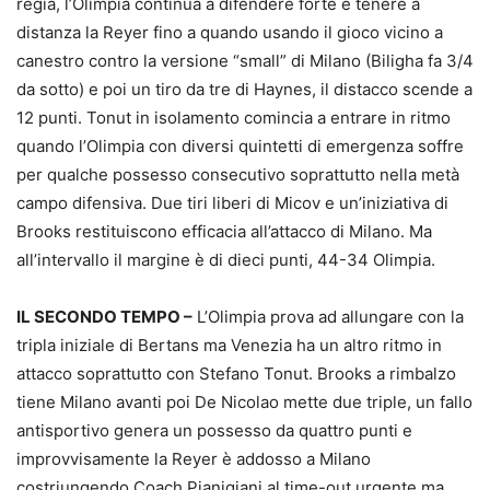
regia, l’Olimpia continua a difendere forte e tenere a
distanza la Reyer fino a quando usando il gioco vicino a
canestro contro la versione “small” di Milano (Biligha fa 3/4
da sotto) e poi un tiro da tre di Haynes, il distacco scende a
12 punti. Tonut in isolamento comincia a entrare in ritmo
quando l’Olimpia con diversi quintetti di emergenza soffre
per qualche possesso consecutivo soprattutto nella metà
campo difensiva. Due tiri liberi di Micov e un’iniziativa di
Brooks restituiscono efficacia all’attacco di Milano. Ma
all’intervallo il margine è di dieci punti, 44-34 Olimpia.
IL SECONDO TEMPO –
L’Olimpia prova ad allungare con la
tripla iniziale di Bertans ma Venezia ha un altro ritmo in
attacco soprattutto con Stefano Tonut. Brooks a rimbalzo
tiene Milano avanti poi De Nicolao mette due triple, un fallo
antisportivo genera un possesso da quattro punti e
improvvisamente la Reyer è addosso a Milano
costriungendo Coach Pianigiani al time-out urgente ma