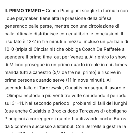
IL PRIMO TEMPO –
Coach Pianigiani sceglie la formula con
i due playmaker, tiene alta la pressione della difesa,
generando palle perse, mentre con una circolazione di
palla ottimale distribuisce con equilibrio le conclusioni. Il
risultato è 12-2 in tre minuti e mezzo, incluso un parziale di
10-0 (tripla di Cinciarini) che obbliga Coach De Raffaele a
spendere il primo time-out per Venezia. Al rientro lo show
di Milano prosegue in un primo quarto irreale in cui James
manda tutti a canestro (5/7 da tre nel primo) e risolve in
prima persona quando serve (11 in nove minuti). Al
secondo fallo di Tarczewski, Gudaitis prosegue il lavoro e
l’Olimpia esplode a più venti tre volte chiudendo il periodo
sul 31-11. Nel secondo periodo i problemi di falli dei lunghi
(due anche Gudaitis e Brooks dopo Tarczewski) obbligano
Pianigiani a correggere i quintetti utilizzando anche Burns
da 5 com’era successo a Istanbul. Con Jerrells a gestire la