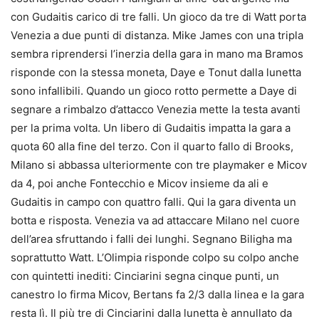
con Gudaitis carico di tre falli. Un gioco da tre di Watt porta
Venezia a due punti di distanza. Mike James con una tripla
sembra riprendersi l’inerzia della gara in mano ma Bramos
risponde con la stessa moneta, Daye e Tonut dalla lunetta
sono infallibili. Quando un gioco rotto permette a Daye di
segnare a rimbalzo d’attacco Venezia mette la testa avanti
per la prima volta. Un libero di Gudaitis impatta la gara a
quota 60 alla fine del terzo. Con il quarto fallo di Brooks,
Milano si abbassa ulteriormente con tre playmaker e Micov
da 4, poi anche Fontecchio e Micov insieme da ali e
Gudaitis in campo con quattro falli. Qui la gara diventa un
botta e risposta. Venezia va ad attaccare Milano nel cuore
dell’area sfruttando i falli dei lunghi. Segnano Biligha ma
soprattutto Watt. L’Olimpia risponde colpo su colpo anche
con quintetti inediti: Cinciarini segna cinque punti, un
canestro lo firma Micov, Bertans fa 2/3 dalla linea e la gara
resta lì. Il più tre di Cinciarini dalla lunetta è annullato da