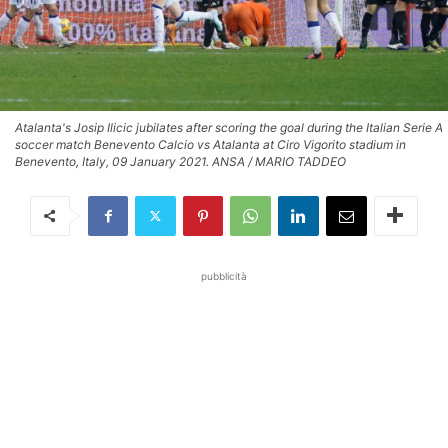
Atalanta's Josip Ilicic jubilates after scoring the goal during the Italian Serie A
soccer match Benevento Calcio vs Atalanta at Ciro Vigorito stadium in
Benevento, Italy, 09 January 2021. ANSA / MARIO TADDEO
pubblicità