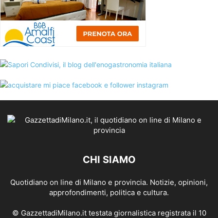
CHI SIAMO
Quotidiano on line di Milano e provincia. Notizie, opinioni,
approfondimenti, politica e cultura.
© GazzettadiMilano.it testata giornalistica registrata il 10