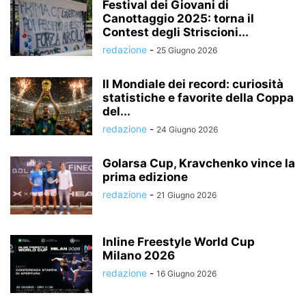
Festival dei Giovani di
Canottaggio 2025: torna il
Contest degli Striscioni...
redazione
-
25 Giugno 2026
Il Mondiale dei record: curiosità
statistiche e favorite della Coppa
del...
redazione
-
24 Giugno 2026
Golarsa Cup, Kravchenko vince la
prima edizione
redazione
-
21 Giugno 2026
Inline Freestyle World Cup
Milano 2026
redazione
-
16 Giugno 2026