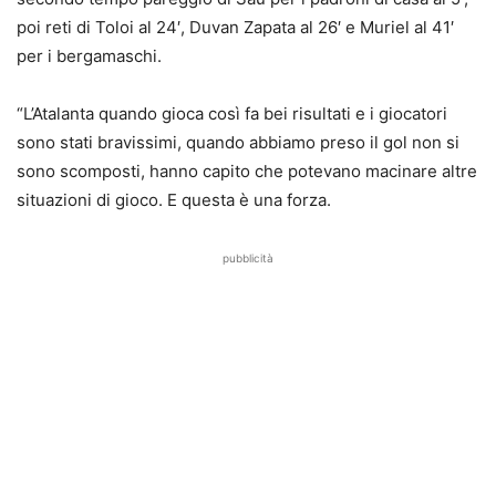
poi reti di Toloi al 24′, Duvan Zapata al 26′ e Muriel al 41′
per i bergamaschi.
“L’Atalanta quando gioca così fa bei risultati e i giocatori
sono stati bravissimi, quando abbiamo preso il gol non si
sono scomposti, hanno capito che potevano macinare altre
situazioni di gioco. E questa è una forza.
pubblicità