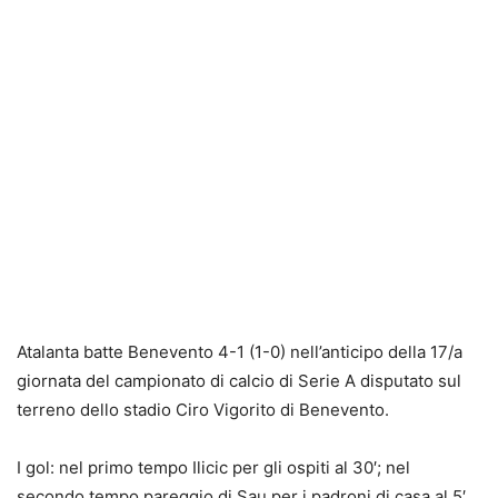
Atalanta batte Benevento 4-1 (1-0) nell’anticipo della 17/a
giornata del campionato di calcio di Serie A disputato sul
terreno dello stadio Ciro Vigorito di Benevento.
I gol: nel primo tempo Ilicic per gli ospiti al 30′; nel
secondo tempo pareggio di Sau per i padroni di casa al 5′,