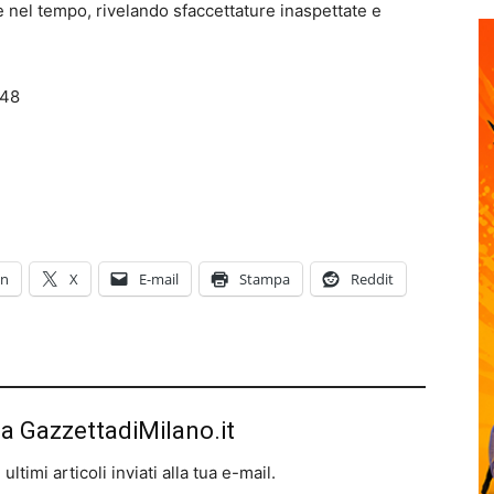
nel tempo, rivelando sfaccettature inaspettate e
148
In
X
E-mail
Stampa
Reddit
da GazzettadiMilano.it
ltimi articoli inviati alla tua e-mail.