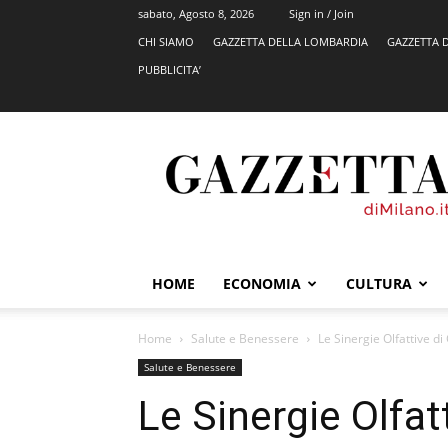
sabato, Agosto 8, 2026
Sign in / Join
CHI SIAMO
GAZZETTA DELLA LOMBARDIA
GAZZETTA 
PUBBLICITA’
GazzettadiMilano.it
HOME
ECONOMIA
CULTURA
Home
Salute e Benessere
Le Sinergie Olfattive di
Salute e Benessere
Le Sinergie Olfat