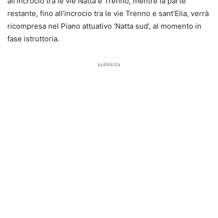
all’incrocio tra le vie Natta e Trenno, mentre la parte
restante, fino all’incrocio tra le vie Trenno e sant’Elia, verrà
ricompresa nel Piano attuativo ‘Natta sud’, al momento in
fase istruttoria.
pubblicità