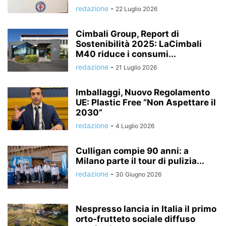
redazione
-
22 Luglio 2026
Cimbali Group, Report di
Sostenibilità 2025: LaCimbali
M40 riduce i consumi...
redazione
-
21 Luglio 2026
Imballaggi, Nuovo Regolamento
UE: Plastic Free “Non Aspettare il
2030”
redazione
-
4 Luglio 2026
Culligan compie 90 anni: a
Milano parte il tour di pulizia...
redazione
-
30 Giugno 2026
Nespresso lancia in Italia il primo
orto-frutteto sociale diffuso