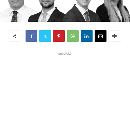
pubblicità