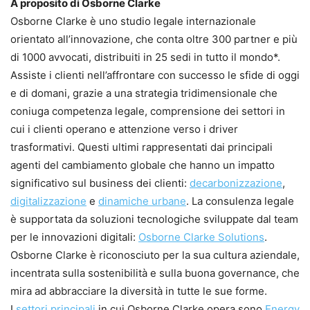
A proposito di Osborne Clarke
Osborne Clarke è uno studio legale internazionale
orientato all’innovazione, che conta oltre 300 partner e più
di 1000 avvocati, distribuiti in 25 sedi in tutto il mondo*.
Assiste i clienti nell’affrontare con successo le sfide di oggi
e di domani, grazie a una strategia tridimensionale che
coniuga competenza legale, comprensione dei settori in
cui i clienti operano e attenzione verso i driver
trasformativi. Questi ultimi rappresentati dai principali
agenti del cambiamento globale che hanno un impatto
significativo sul business dei clienti:
decarbonizzazione
,
digitalizzazione
e
dinamiche urbane
. La consulenza legale
è supportata da soluzioni tecnologiche sviluppate dal team
per le innovazioni digitali:
Osborne Clarke Solutions
.
Osborne Clarke è riconosciuto per la sua cultura aziendale,
incentrata sulla sostenibilità e sulla buona governance, che
mira ad abbracciare la diversità in tutte le sue forme.
I
settori principali
in cui Osborne Clarke opera sono
Energy