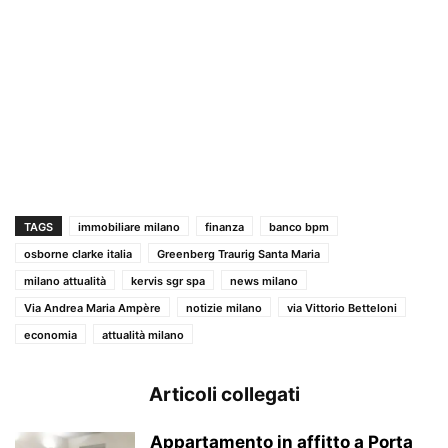
TAGS
immobiliare milano
finanza
banco bpm
osborne clarke italia
Greenberg Traurig Santa Maria
milano attualità
kervis sgr spa
news milano
Via Andrea Maria Ampère
notizie milano
via Vittorio Betteloni
economia
attualità milano
Articoli collegati
Appartamento in affitto a Porta