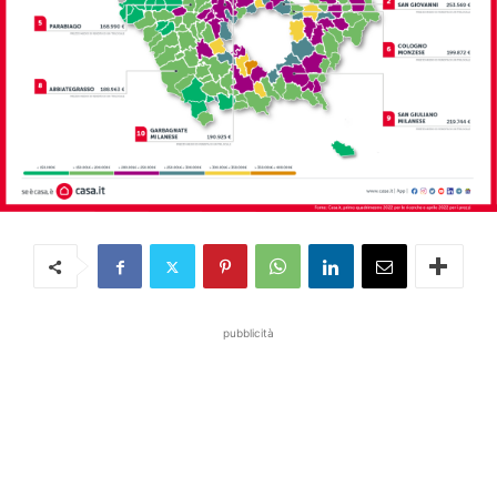
pubblicità