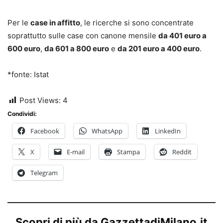
Per le
case in affitto
, le ricerche si sono concentrate
soprattutto sulle case con canone mensile
da 401 euro a
600 euro
,
da 601 a 800 euro
e
da 201 euro a 400 euro
.
*fonte: Istat
Post Views:
4
Condividi:
Facebook
WhatsApp
LinkedIn
X
E-mail
Stampa
Reddit
Telegram
Scopri di più da GazzettadiMilano.it