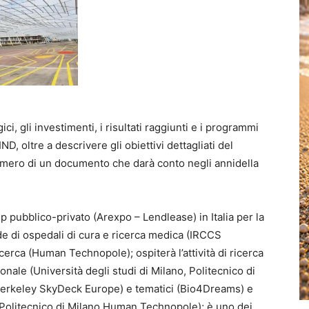
ici, gli investimenti, i risultati raggiunti e i programmi
ND, oltre a descrivere gli obiettivi dettagliati del
umero di un documento che darà conto negli annidella
p pubblico-privato (Arexpo – Lendlease) in Italia per la
ede di ospedali di cura e ricerca medica (IRCCS
erca (Human Technopole); ospiterà l’attività di ricerca
zionale (Università degli studi di Milano, Politecnico di
 (Berkeley SkyDeck Europe) e tematici (Bio4Dreams) e
, Politecnico di Milano Human Technopole); è uno dei