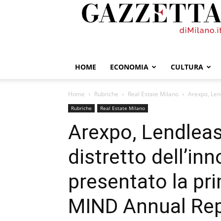
GazzettadiMilano.it
HOME
ECONOMIA
CULTURA
Home
Rubriche
Real Estate Milano
Arexpo, Lend
Rubriche
Real Estate Milano
Arexpo, Lendlease
distretto dell’in
presentato la pr
MIND Annual Rep