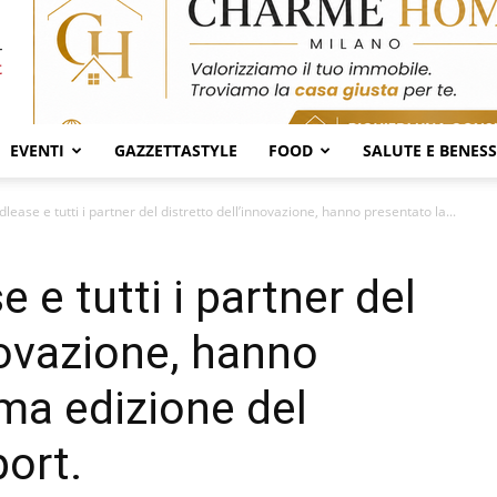
EVENTI
GAZZETTASTYLE
FOOD
SALUTE E BENES
lease e tutti i partner del distretto dell’innovazione, hanno presentato la...
 e tutti i partner del
novazione, hanno
ima edizione del
ort.