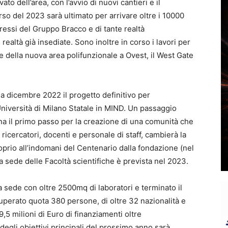
ato dell’area, con l’avvio di nuovi cantieri e il
o del 2023 sarà ultimato per arrivare oltre i 10000
gressi del Gruppo Bracco e di tante realtà
realtà già insediate. Sono inoltre in corso i lavori per
ne della nuova area polifunzionale a Ovest, il West Gate
a dicembre 2022 il progetto definitivo per
Università di Milano Statale in MIND. Un passaggio
na il primo passo per la creazione di una comunità che
 ricercatori, docenti e personale di staff, cambierà la
oprio all’indomani del Centenario dalla fondazione (nel
a sede delle Facoltà scientifiche è prevista nel 2023.
a sede con oltre 2500mq di laboratori e terminato il
uperato quota 380 persone, di oltre 32 nazionalità e
o 9,5 milioni di Euro di finanziamenti oltre
degli obiettivi principali del prossimo anno sarà