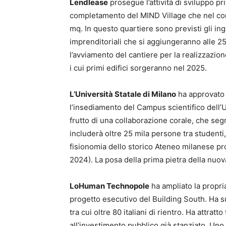
Lendlease
prosegue l’attività di sviluppo priv
completamento del MIND Village che nel cors
mq. In questo quartiere sono previsti gli in
imprenditoriali che si aggiungeranno alle 25 
l’avviamento del cantiere per la realizzazio
i cui primi edifici sorgeranno nel 2025.
L’Università Statale di Milano
ha approvato 
l’insediamento del Campus scientifico dell’
frutto di una collaborazione corale, che seg
includerà oltre 25 mila persone tra studenti,
fisionomia dello storico Ateneo milanese pr
2024). La posa della prima pietra della nuov
LoHuman Technopole
ha ampliato la propri
progetto esecutivo del Building South. Ha s
tra cui oltre 80 italiani di rientro. Ha attratt
all’investimento pubblico già stanziato. Uno 