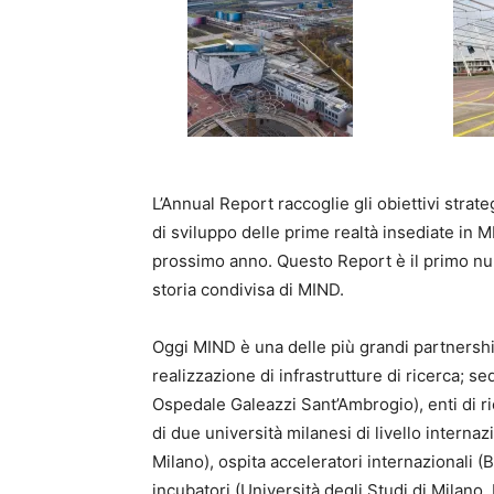
L’Annual Report raccoglie gli obiettivi strateg
di sviluppo delle prime realtà insediate in MI
prossimo anno. Questo Report è il primo n
storia condivisa di MIND.
Oggi MIND è una delle più grandi partnershi
realizzazione di infrastrutture di ricerca; s
Ospedale Galeazzi Sant’Ambrogio), enti di ric
di due università milanesi di livello interna
Milano), ospita acceleratori internazionali
incubatori (Università degli Studi di Milano