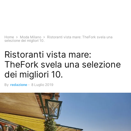
Home
Moda Milano
Ristoranti vista mare: TheFork svela una
selezione dei migliori 10.
Ristoranti vista mare:
TheFork svela una selezione
dei migliori 10.
By
redazione
-
8 Luglio 2019