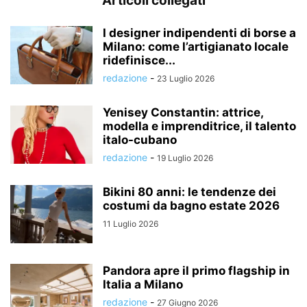
Articoli collegati
I designer indipendenti di borse a
Milano: come l’artigianato locale
ridefinisce...
redazione
-
23 Luglio 2026
Yenisey Constantin: attrice,
modella e imprenditrice, il talento
italo-cubano
redazione
-
19 Luglio 2026
Bikini 80 anni: le tendenze dei
costumi da bagno estate 2026
11 Luglio 2026
Pandora apre il primo flagship in
Italia a Milano
redazione
-
27 Giugno 2026