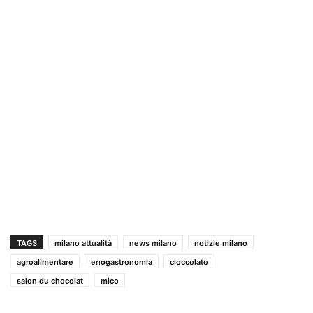
TAGS
milano attualità
news milano
notizie milano
agroalimentare
enogastronomia
cioccolato
salon du chocolat
mico