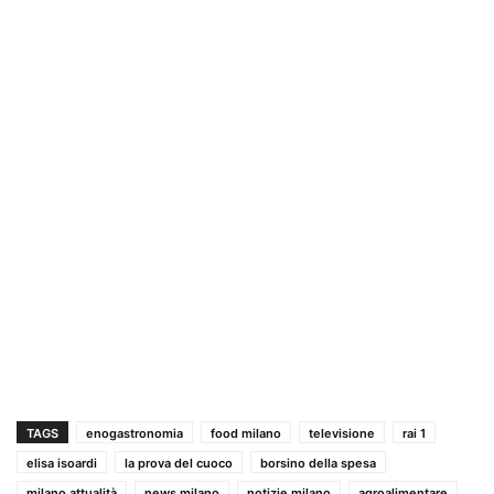
TAGS
enogastronomia
food milano
televisione
rai 1
elisa isoardi
la prova del cuoco
borsino della spesa
milano attualità
news milano
notizie milano
agroalimentare