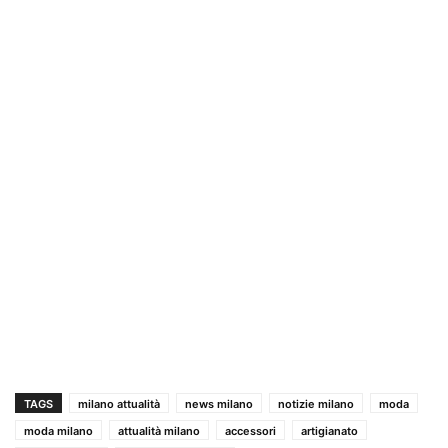
TAGS
milano attualità
news milano
notizie milano
moda
moda milano
attualità milano
accessori
artigianato